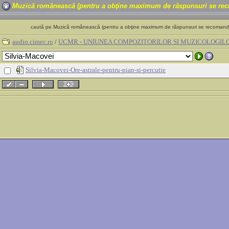
Muzică românească (pentru a obţine maximum de răspunsuri se recom
caută pe Muzică românească (pentru a obţine maximum de răspunsuri se recomandă c
audio.cimec.ro
/
UCMR - UNIUNEA COMPOZITORILOR SI MUZICOLOGIL
Silvia-Macovei-Ore-astrale-pentru-pian-si-percutie