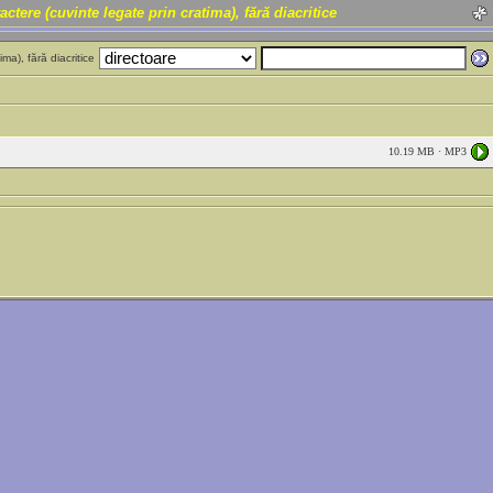
e (cuvinte legate prin cratima), fără diacritice
), fără diacritice
10.19 MB · MP3