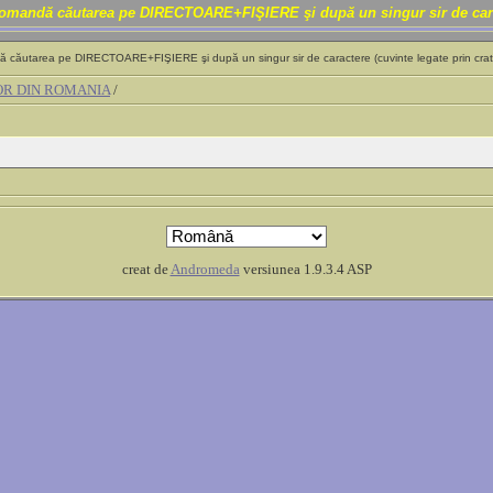
andă căutarea pe DIRECTOARE+FIŞIERE şi după un singur sir de caracter
ăutarea pe DIRECTOARE+FIŞIERE şi după un singur sir de caractere (cuvinte legate prin cratima
OR DIN ROMANIA
/
creat de
Andromeda
versiunea 1.9.3.4 ASP